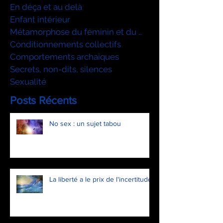
En déça et au delà
Enfant intérieur
Métamorphose du féminin et du mascu
Conditionnements collectifs
Comportements archaïques
Secrets, non-dits, silences
Sexualité
Posts Récents
No sex : un sujet tabou
La liberté a le prix de l'incertitude