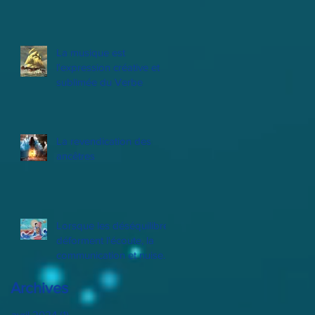
La musique est
l'expression créative et
sublimée du Verbe
La revendication des
ancêtres
Lorsque les déséquilibres
déforment l'écoute, la
communication et nuisent
aux relations
Archives
avril 2024
(1)
1 post