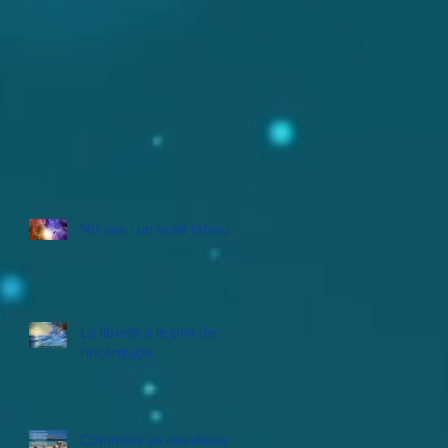
No sex : un sujet tabou
La liberté a le prix de
l'incertitude
Comment se manifeste