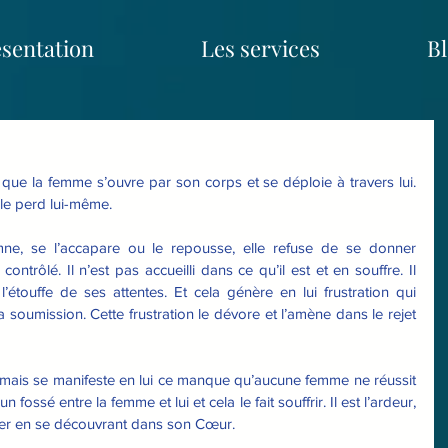
sentation
Les services
B
que la femme s’ouvre par son corps et se déploie à travers lui. 
 le perd lui-même.
ne, se l’accapare ou le repousse, elle refuse de se donner 
ontrôlé. Il n’est pas accueilli dans ce qu’il est et en souffre. Il 
l’étouffe de ses attentes. Et cela génère en lui frustration qui 
 soumission. Cette frustration le dévore et l’amène dans le rejet 
 mais se manifeste en lui ce manque qu’aucune femme ne réussit 
fossé entre la femme et lui et cela le fait souffrir. Il est l’ardeur, 
nner en se découvrant dans son Cœur.