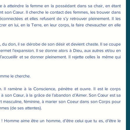
he à atteindre la femme en la possédant dans sa chair, en étant 
t son Cœur. Il cherche le contact des femmes, les trouver dans 
connectées et elles refusent de s’y retrouver pleinement. Il les 
crer en lui, en la Terre, en leur corps, la faire chevaucher en elle 
s, du don, il se dérobe de son désir et devient chaste. Il se coupe 
permet l’expansion. Il se donne alors à Dieu, aux autres et/ou en 
l’accueillir et se donner pleinement. Il rejette celles la même qui 
emme le cherche.
. Il ramène à la Conscience, pénètre et ouvre. Il est le corps 
er à son Cœur, à la grâce de l’abandon d’Aimer. Son Cœur est sa 
part masculine, féminine, à marier son Coeur dans son Corps pour 
emmes (de ses attentes).
! Homme aime être un homme, d'être celui que tu es, d'être le 