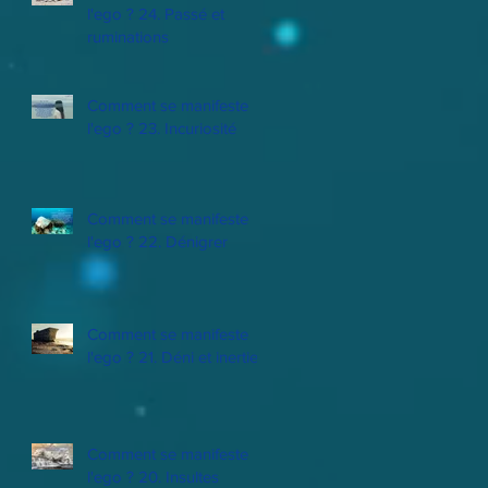
l'ego ? 24. Passé et
ruminations
Comment se manifeste
l'ego ? 23. Incuriosité
Comment se manifeste
l'ego ? 22. Dénigrer
Comment se manifeste
l'ego ? 21. Déni et inertie
Comment se manifeste
l'ego ? 20. Insultes