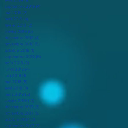
septembre 2019
(4)
4 posts
mai 2019
(2)
2 posts
avril 2019
(4)
4 posts
février 2019
(2)
2 posts
janvier 2019
(6)
6 posts
décembre 2018
(4)
4 posts
novembre 2018
(5)
5 posts
octobre 2018
(1)
1 post
septembre 2018
(5)
5 posts
août 2018
(2)
2 posts
juillet 2018
(4)
4 posts
juin 2018
(1)
1 post
mai 2018
(5)
5 posts
avril 2018
(3)
3 posts
mars 2018
(2)
2 posts
janvier 2018
(10)
10 posts
décembre 2017
(2)
2 posts
novembre 2017
(6)
6 posts
octobre 2017
(2)
2 posts
septembre 2017
(2)
2 posts