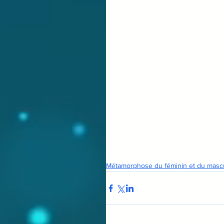
Métamorphose du féminin et du masc