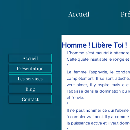
Accueil
Pré
Homme ! Libère Toi !
L’homme s’est meurtri à attendre 
Accueil
Cette quête insatiable le ronge et
*
Présentation
La femme l’asphyxie, le condam
Les services
complètement. Il se sent attaché, c
veut aimer, il y aspire mais elle 
Blog
l’abaisse dans la domination ou la
et l’envie.
Contact
*
Il ne peut nommer ce qui l’abime
à combler vraiment. Il y a comme un 
la puissance active et il veut do
*