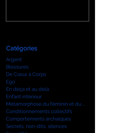
Catégories
Argent
Blessures
De Cœur à Corps
Ego
En déça et au delà
Enfant intérieur
Métamorphose du féminin et du mascu
Conditionnements collectifs
Comportements archaïques
Secrets, non-dits, silences