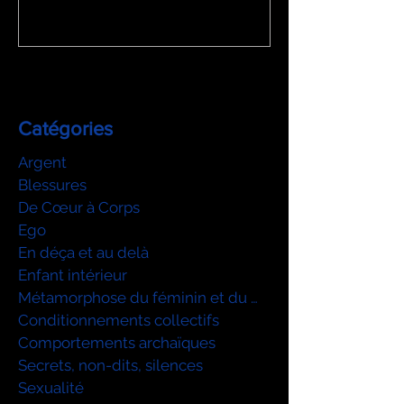
Catégories
Argent
Blessures
De Cœur à Corps
Ego
En déça et au delà
Enfant intérieur
Métamorphose du féminin et du mascu
Conditionnements collectifs
Comportements archaïques
Secrets, non-dits, silences
Sexualité