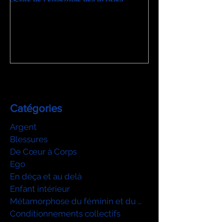
Catégories
Argent
Blessures
De Cœur à Corps
Ego
En déça et au delà
Enfant intérieur
Métamorphose du féminin et du mascu
Conditionnements collectifs