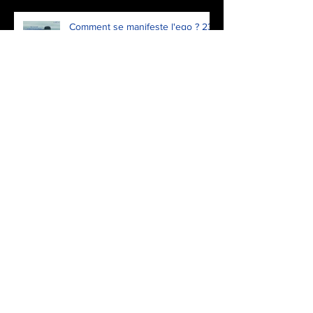
Comment se manifeste l'ego ? 23.
Incuriosité
Comment se manifeste l'ego ? 22.
Dénigrer
Comment se manifeste l'ego ? 21.
Déni et inertie
Comment se manifeste l'ego ? 20.
Insultes