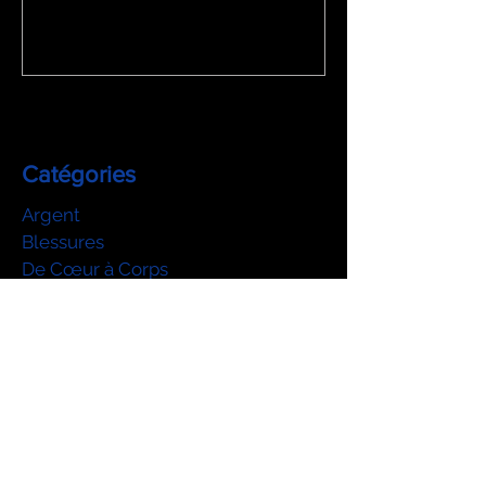
Catégories
Argent
Blessures
De Cœur à Corps
Ego
En déça et au delà
Enfant intérieur
Métamorphose du féminin et du mascu
Conditionnements collectifs
Comportements archaïques
Secrets, non-dits, silences
Sexualité