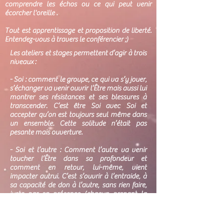
comprendre les échos ou ce qui peut venir
écorcher l'oreille .
Tout est apprentissage et proposition de liberté.
Entendez-vous à travers le conférencier ;)
Les ateliers et stages permettent d’agir à trois
niveaux :
- Soi : comment le groupe, ce qui va s’y jouer,
s’échanger va venir ouvrir l’Être mais aussi lui
montrer ses résistances et ses blessures à
transcender. C’est être Soi avec Soi et
accepter qu’on est toujours seul même dans
un ensemble. Cette solitude n’était pas
pesante mais ouverture.
- Soi et l’autre : Comment l’autre va venir
toucher l’Être dans sa profondeur et
comment en retour, lui-même, vient
impacter autrui. C’est s’ouvrir à l’entraide, à
sa capacité de don à l’autre, sans rien faire,
juste par sa présence (chacun prenant la
responsabilité de venir transcender ou non ce
qui vient d’être mis en lumière)