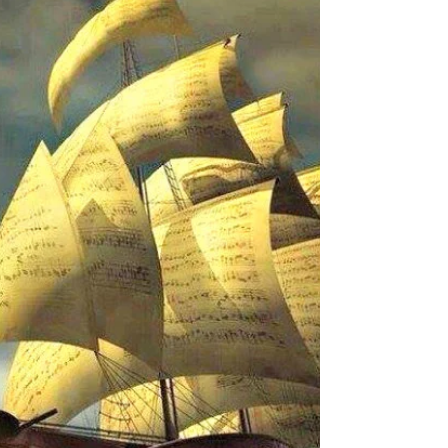
noms, j'engueule ou j'invective l'autre (ou moi-
même), je suis oppressif-ve et...