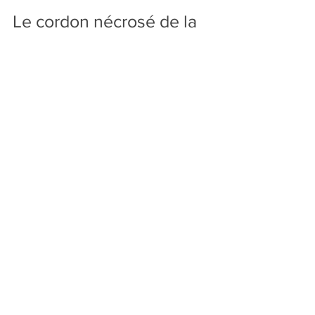
Le cordon nécrosé de la
mère
La mère est la créatrice, elle enfante et elle
transmet. Elle est celle qui diffuse l'Amour. Elle est
aussi le prolongement d’une lignée...