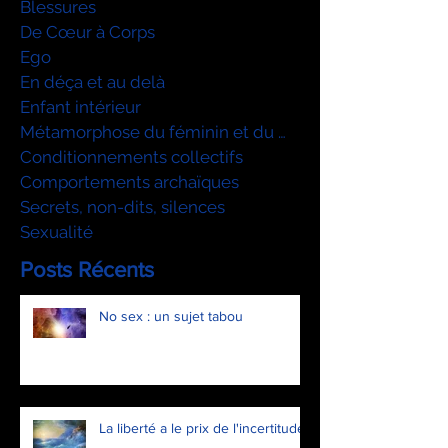
Blessures
De Cœur à Corps
Ego
En déça et au delà
Enfant intérieur
Métamorphose du féminin et du mascu
Conditionnements collectifs
Comportements archaïques
Secrets, non-dits, silences
Sexualité
Posts Récents
No sex : un sujet tabou
La liberté a le prix de l'incertitude