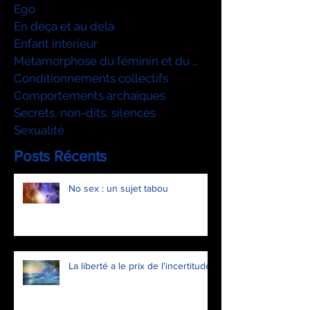
Ego
En déça et au delà
Enfant intérieur
Métamorphose du féminin et du mascu
Conditionnements collectifs
Comportements archaïques
Secrets, non-dits, silences
Sexualité
Posts Récents
No sex : un sujet tabou
La liberté a le prix de l'incertitude