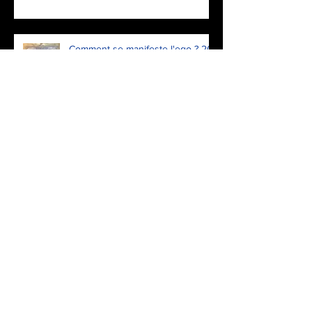
Comment se manifeste l'ego ? 20.
Insultes
La musique est l'expression
créative et sublimée du Verbe
La revendication des ancêtres